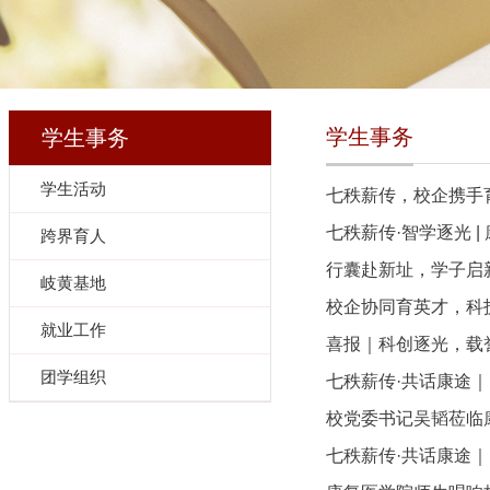
学生事务
学生事务
学生活动
七秩薪传，校企携手育
七秩薪传·智学逐光 |
跨界育人
行囊赴新址，学子启
岐黄基地
校企协同育英才，科
就业工作
喜报｜科创逐光，载
团学组织
七秩薪传·共话康途
校党委书记吴韬莅临
七秩薪传·共话康途