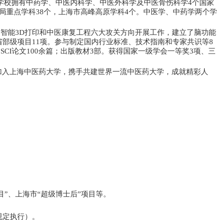
学校拥有中药学、中医内科学、中医外科学及中医骨伤科学
4
个国家
局重点学科
38
个，上海市高峰高原学科
4
个。中医学、中药学两个学
、智能
3D
打印和中医康复工程六大攻关方向开展工作，建立了脑功能
省部级项目
11
项。参与制定国内行业标准、技术指南和专家共识等
8
中
SCI
论文
100
余篇；出版教材
3
部。获得国家一级学会一等奖
3
项、三
加入上海中医药大学，携手共建世界一流中医药大学，成就精彩人
目
”
、上海市
“
超级博士后
”
项目等。
规定执行）。