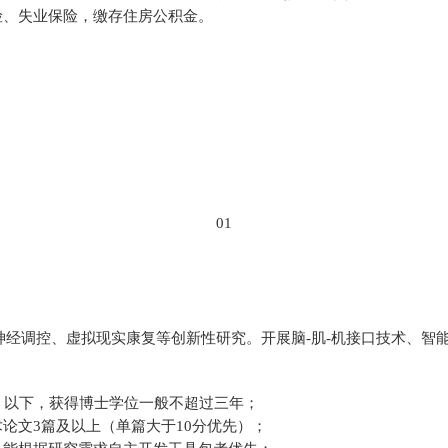
险、失业保险，缴存住房公积金。
01
神经调控、虚拟现实康复等创新性研究。开展脑
-
肌
-
机接口技术、智
）以下，获得博士学位一般不超过三年；
术论文
3
篇及以上（单篇大于
10
分优先）；