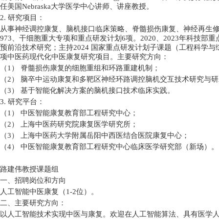
任美国
Nebraska
大学医学中心讲师、讲座教授。
2.
研究项目：
从事神经调控康复、脑机接口临床策略、脊髓损伤康复、神经再生
973
、干细胞重大专项和重点研发计划
6
项。
2020
、
2023
年科技部重
预前沿技术研究；主持
2024
国家重点研发计划子课题（工程科学与
项中医药现代化中医康复研究项目。主要研究方向：
（
1
）
脊髓损伤康复的细胞重组和环路重建机制；
（
2
）
脑卒中运动康复和多靶区神经环路调控脑机交互技术研究与研
（
3
）
基于智能化解决方案的脑机接口技术临床实践。
3.
研究平台：
（
1
）
中医智能康复教育部工程研究中心；
（
2
）
上海中医药研究院康复医学研究所；
（
3
）
上海中医药大学附属岳阳中西医结合医院康复中心；
（
4
）
中医智能康复教育部工程研究中心临床医学研究部（新场）。
路建伟教授课题组
一、招聘岗位和方向
人工智能中医康复（
1-2
位）。
二、主要研究方向：
以人工智能技术实现中医与康复。欢迎在人工智能算法、具有医学