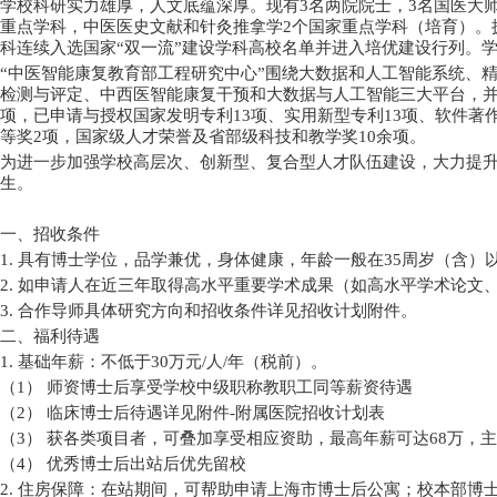
学校科研实力雄厚，人文底蕴深厚。现有
3
名两院院士，
3
名国医大
重点学科，中医医史文献和针灸推拿学
2
个国家重点学科（培育）。
科连续入选国家
“
双一流
”
建设学科高校名单并进入培优建设行列。
“
中医智能康复教育部工程研究中心
”
围绕大数据和人工智能系统、
检测与评定、中西医智能康复干预和大数据与人工智能三大平台，
项，已申请与授权国家发明专利
13
项、实用新型专利
13
项、软件著
等奖
2
项，国家级人才荣誉及省部级科技和教学奖
10
余项。
为进一步加强学校高层次、创新型、复合型人才队伍建设，大力提
生。
一、招收条件
1.
具有博士学位，品学兼优，身体健康，年龄一般在
35
周岁（含）
2.
如申请人在近三年取得高水平重要学术成果（如高水平学术论文
3.
合作导师具体研究方向和招收条件详见招收计划附件。
二、福利待遇
1.
基础年薪：不低于
30
万元
/
人
/
年（税前）。
（
1
）
师资博士后享受学校中级职称教职工同等薪资待遇
（
2
）
临床博士后待遇详见附件
-
附属医院招收计划表
（
3
）
获各类项目者，可叠加享受相应资助，最高年薪可达
68
万，主
（
4
）
优秀博士后出站后优先留校
2.
住房保障：在站期间，可帮助申请上海市博士后公寓；校本部博