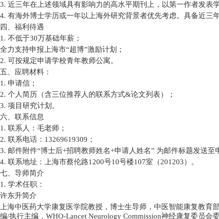
3.
近三年在上述领域具有影响力的高水平期刊上，以第一作者发表
4.
有海外博士学历或一年以上海外研究背景者优先考虑。具备近三
四、福利待遇
1.
不低于
30
万基础年薪；
全力支持申报上海市
“
超博
”
激励计划；
2.
可按规定申请学校青年教师公寓。
五、应聘材料：
1.
申请信；
2.
个人简历（含三位推荐人的联系方式
&
论文列表）；
3.
项目研究计划。
六、联系信息
1.
联系人：毛老师；
2.
联系电话：
13269619309
；
3.
邮件附件
“
博士后
+
招聘教师姓名
+
申请人姓名
”
为邮件标题发送至
4.
联系地址：上海市蔡伦路
1200
号
10
号楼
107
室（
201203
）。
七、导师简介
1.
学术任职：
许东升简介
上海中医药大学康复医学院教授，博士生导师，中医智能康复教育
编
/
执行主编，
WHO-Lancet Neurology Commission
神经康复委员会