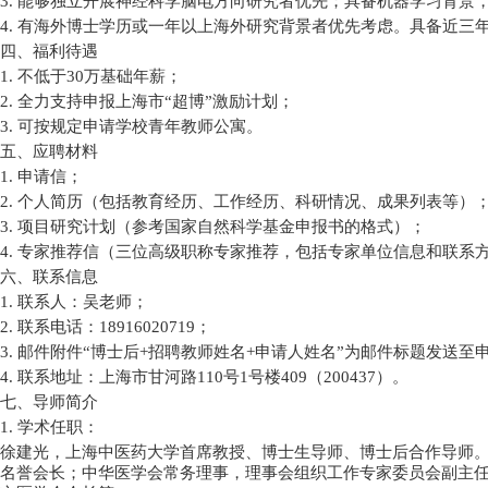
3.
能够独立开展神经科学脑电方向研究者优先；具备机器学习背景
4.
有海外博士学历或一年以上海外研究背景者优先考虑。具备近三
四、福利待遇
1.
不低于
30
万基础年薪；
2.
全力支持申报上海市
“
超博
”
激励计划；
3.
可按规定申请学校青年教师公寓。
五、应聘材料
1.
申请信；
2.
个人简历（包括教育经历、工作经历、科研情况、成果列表等）
3.
项目研究计划（参考国家自然科学基金申报书的格式）；
4.
专家推荐信（三位高级职称专家推荐，包括专家单位信息和联系
六、联系信息
1.
联系人：吴老师；
2.
联系电话：
18916020719
；
3.
邮件附件
“
博士后
+
招聘教师姓名
+
申请人姓名
”
为邮件标题发送至
4.
联系地址：上海市甘河路
110
号
1
号楼
409
（
200437
）。
七、导师简介
1.
学术任职：
徐建光，上海中医药大学首席教授、博士生导师、博士后合作导师
名誉会长；中华医学会常务理事，理事会组织工作专家委员会副主