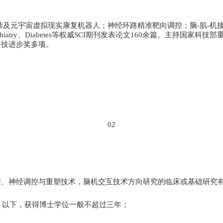
涉及元宇宙虚拟现实康复机器人；神经环路精准靶向调控；脑
-
肌
-
机
hiatry
、
Diabetes
等权威
SCI
期刊发表论文
160
余篇。主持国家科技部
科技进步奖多项。
02
程、神经调控与重塑技术，脑机交互技术方向研究的临床或基础研究
）以下，获得博士学位一般不超过三年；