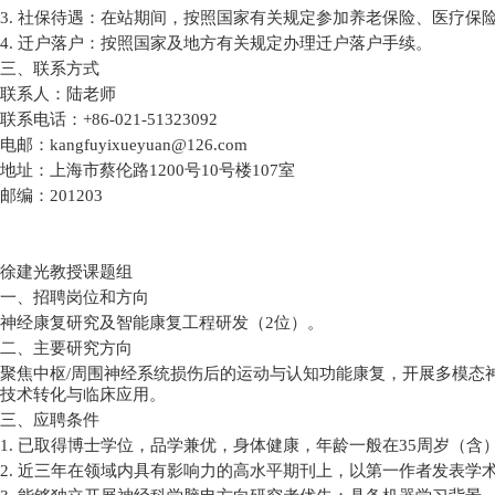
3.
社保待遇：在站期间，按照国家有关规定参加养老保险、医疗保
4.
迁户落户：按照国家及地方有关规定办理迁户落户手续。
三、联系方式
联系人：陆老师
联系电话：
+86-021-51323092
电邮：
kangfuyixueyuan@126.com
地址：上海市蔡伦路
1200
号
10
号楼
107
室
邮编：
201203
徐建光教授课题组
一、招聘岗位和方向
神经康复研究及智能康复工程研发（
2
位）。
二、主要研究方向
聚焦中枢
/
周围神经系统损伤后的运动与认知功能康复，开展多模态
技术转化与临床应用。
三、应聘条件
1.
已取得博士学位，品学兼优，身体健康，年龄一般在
35
周岁（含
2.
近三年在领域内具有影响力的高水平期刊上，以第一作者发表学