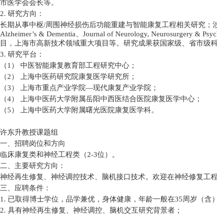
市医学会会长等。
2.
研究方向：
长期从事中枢
/
周围神经损伤后功能重建与智能康复工程相关研究；
Alzheimer’s & Dementia
、
Journal of Neurology, Neurosurgery & Psyc
目，上海市高新技术领域重大项目等。研究成果获国家级、省市级
3.
研究平台：
（
1
）
中医智能康复教育部工程研究中心；
（
2
）
上海中医药研究院康复医学研究所；
（
3
）
上海市重点产业学院
—
现代康复产业学院；
（
4
）
上海中医药大学附属岳阳中西医结合医院康复医学中心；
（
5
）
上海中医药大学附属曙光医院康复医学科。
许东升教授课题组
一、招聘岗位和方向
临床康复类和神经工程类（
2-3
位）。
二、主要研究方向：
神经再生修复、神经调控技术、脑机接口技术。欢迎在神经修复工
三、应聘条件：
1.
已取得博士学位，品学兼优，身体健康，年龄一般在
35
周岁（含
2.
具有神经再生修复、神经调控、脑机交互研究背景者；