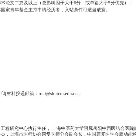
学术论文二篇及以上（总影响因子大于
6
分，或单篇大于
5
分优先）；
年国家青年基金主持申请经历者，入站条件可适当放宽。
申请材料投递邮箱：
roci@shutcm.edu.cn
；
部工程研究中心执行主任，
上海中医药大学附属岳阳中西医结合医院
委员，上海市医师协会康复医师分会副会长，中国康复医学会脑功能