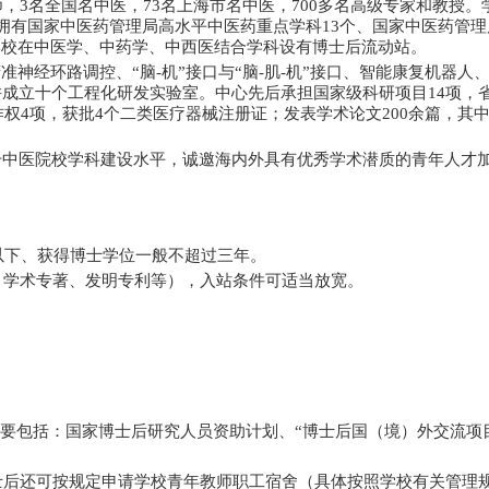
师，
3
名全国名中医，
73
名上海市名中医，
700
多名高级专家和教授。
拥有国家中医药管理局高水平中医药重点学科
13
个、国家中医药管理
学校在中医学、中药学、中西医结合学科设有博士后流动站。
精准神经环路调控、
“
脑
-
机
”
接口与
“
脑
-
肌
-
机
”
接口、智能康复机器人
并成立十个工程化研发实验室。中心先后承担国家级科研项目
14
项，
作权
4
项，获批
4
个二类医疗器械注册证；发表学术论文
200
余篇，其
升中医院校学科建设水平，诚邀海内外具有优秀学术潜质的青年人才
以下、获得博士学位一般不超过三年。
、学术专著、发明专利等），入站条件可适当放宽。
要包括：国家博士后研究人员资助计划、
“
博士后国（境）外交流项
士后还可按规定申请学校青年教师职工宿舍（具体按照学校有关管理