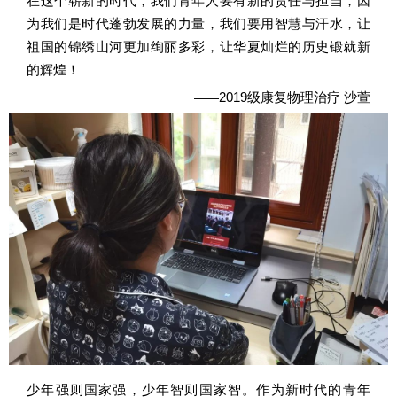
在这个崭新的时代，我们青年人要有新的责任与担当，因
为我们是时代蓬勃发展的力量，我们要用智慧与汗水，让
祖国的锦绣山河更加绚丽多彩，让华夏灿烂的历史锻就新
的辉煌！
2019
——
级康复物理治疗 沙萱
少年强则国家强，少年智则国家智。作为新时代的青年