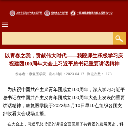
以青春之我，贡献伟大时代——我院师生积极学习庆
祝建团100周年大会上习近平总书记重要讲话精神
发布者：康复医学院
发布时间：2023-04-17
浏览次数：
173
为庆祝
中国共产主义青年团成立
100
周年
，深入学习
习近平
总书记
在中国共产主义青年团成立
100
周年大会上发表的重要
讲话精神，康复医学院于
2022
年
5
月
10
日早
10
点
组织各团支
部收看大会现场直播。
在大会上，习近平总书记的讲话全面回顾了共青团的发展历史，科