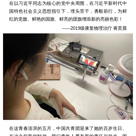
在以习近平同志为核心的党中央周围，在习近平新时代中
国特色社会主义思想指引下，埋头苦干，勇毅前行，为鲜
红的党旗、鲜艳的国旗、鲜亮的团旗增添新的亮丽色彩！
2019
——
级康复物理治疗 蒋奕晨
在这青春澎湃的五月，中国共青团迎来了她的百岁生日。