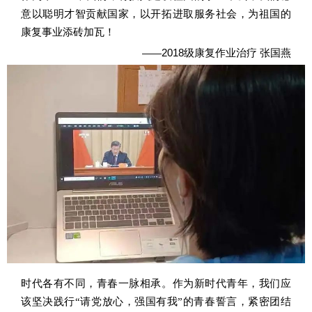
意以聪明才智贡献国家，以开拓进取服务社会，为祖国的
康复事业添砖加瓦！
2018
——
级康复作业治疗 张国燕
时代各有不同，青春一脉相承。作为新时代青年，我们应
该坚决践行“请党放心，强国有我”的青春誓言，紧密团结